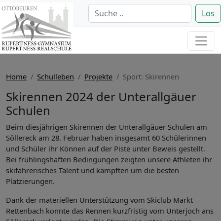
Los
Home
Schulleben
Projekte
Sport: Skirennen
Skirennen 2024 der Unterallgäuer
Schulen
Beim diesjährigen Skirennen der Unterallgäuer Schulen am
Söllereck am 28. Februar haben insgesamt 60 Schülerinnen
und Schüler ihr Können auf der Piste unter Beweis gestellt.
Bei frühlingshaften Bedingungen zeigten unsere Athleten ihr
skifahrerisches Talent und kämpften um die besten
Platzierungen.
Dank der materiellen Unterstützung vom Skiclub Markt
Rettenbach konnte das Rennen kurzfristig vom Unterjoch ans