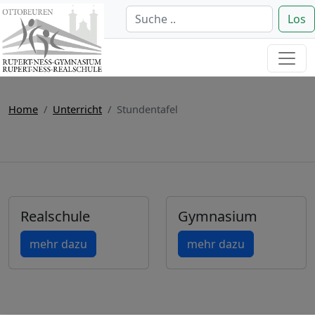
Los
Home
Unterricht
Stundentafel
Realschule
Gymnasium
mehr dazu
mehr dazu