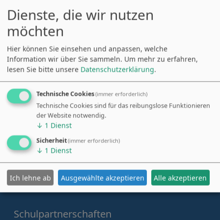
Dienste, die wir nutzen
möchten
Hier können Sie einsehen und anpassen, welche
Information wir über Sie sammeln.
Um mehr zu erfahren,
lesen Sie bitte unsere
Datenschutzerklärung
.
Technische Cookies
(immer erforderlich)
Rupert-Ness-Schulen
Tel. 0 83 32 / 92 24 10
Technische Cookies sind für das reibungslose Funktionieren
Ottobeuren
Fax 0 83 32 / 92 24 20
der Website notwendig.
Bergstraße 80
schulleitung@gym-rs-
↓
1
Dienst
87724 Ottobeuren
ottobeuren.de
Sicherheit
(immer erforderlich)
↓
1
Dienst
zum Elternportal
Ich lehne ab
Ausgewählte akzeptieren
Alle akzeptieren
Schulpartnerschaften