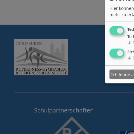
Hier können
mehr zu erf
Tec
Tec
↓
Sic
↓
Ich lehne 
Schulpartnerschaften