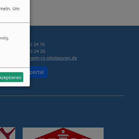
mmeln.
Um
ndig.
Tel. 0 83 32 / 92 24 10
Fax 0 83 32 / 92 24 20
schulleitung@gym-rs-ottobeuren.de
zum Elternportal
akzeptieren