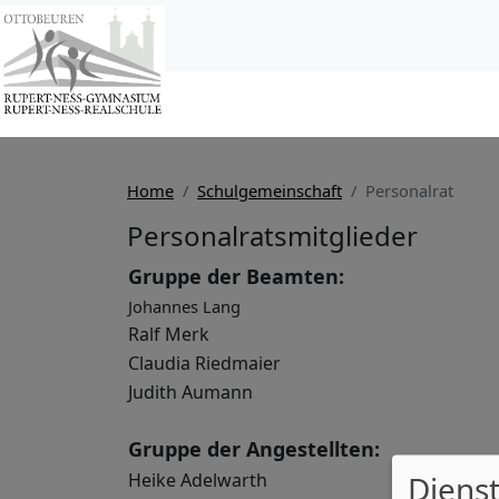
Home
Schulgemeinschaft
Personalrat
Personalratsmitglieder
Gruppe der Beamten:
Johannes Lang
Ralf Merk
Claudia Riedmaier
Judith Aumann
Gruppe der Angestellten:
Dienst
Heike Adelwarth