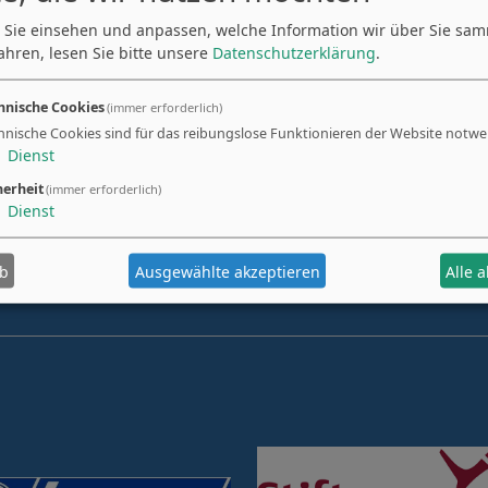
 Sie einsehen und anpassen, welche Information wir über Sie sa
ahren, lesen Sie bitte unsere
Datenschutzerklärung
.
hnische Cookies
(immer erforderlich)
hnische Cookies sind für das reibungslose Funktionieren der Website notwe
Rupert-Ness-Schulen Ottobeuren
1
Dienst
Bergstraße 80
herheit
(immer erforderlich)
87724 Ottobeuren
1
Dienst
ab
Ausgewählte akzeptieren
Alle 